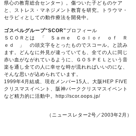
県心の教育総合センター）。傷ついた子どものケア
と、ストレス・マネジメント教育を研究。トラウマ・
セラピィとしての動作療法を開発中。
ゴスペルグループ“SCOR”
プロフィール
ＳＣＯＲとは 「 Ｓａｍｅ Ｃｏｌｏｒ ｏｆ Ｒ
ｅｄ 」 の頭文字をとったものでスコール。と読み
ます。どんなに外見が違っていても、全ての人に同じ
赤い血がながれているように、ＧＯＳＰＥＬという音
楽を通し全ての人に幸せな時が流れればいいのにな、
そんな思いが込められています。
1999年4月結成、現在メンバー15人。大阪HEP FIVE
クリスマスイベント、阪神パーククリスマスイベント
など精力的に活動中。http://scor.oops.jp/
（ニュースレター2号／2003年2月）