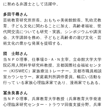
に努める弁護士として活躍中。
多田千尋さん
芸術教育研究所所長。おもちゃ美術館館長。乳幼児教
育、子ども文化に関わることに加え、高齢者福祉、世
代間交流についても研究・実践。シンポジウムや講演
会、大学講師を務め、子どもと高齢者の遊び文化・芸
術文化の豊かな発展を提唱する。
団 士郎さん
当ＮＰＯ理事。仕事場Ｄ･Ａ･Ｎ主宰。立命館大学大学
院応用人間科学研究科教授。京都国際社会福祉センタ
ー（KISWEC）家族療法トレーナー。京都市職員相談
室カウンセラー。家庭裁判所調停委員。幅広い活動を
行って いる家族心理臨床家であり、漫画家でもある。
冨永良喜さん
当ＮＰＯ理事。兵庫教育大学教授（兵庫教育大学発達
心理臨床研究センター・トラウマ回復支援分野。兵庫