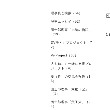
理事長ご挨拶（54）
理事エッセイ（52）
団士郎理事「木陰の物語」
5
（19）
DV子どもプロジェクト（7
2）
Vi-Project（63）
人もねこも一緒に支援プロ
ジェクト（4）
夏（春）の交流会報告（1
6）
団士郎理事「家族日記」
（1）
団士郎理事「父子旅」（2
4）