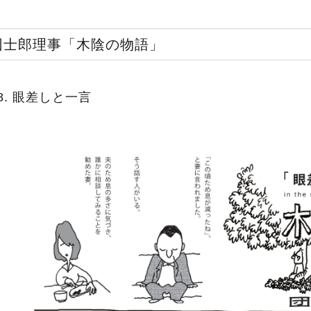
団士郎理事「木陰の物語」
8. 眼差しと一言