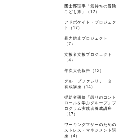
団士郎理事「気持ちの冒険
こども旅」（12）
アドボケイト・プロジェク
ト（17）
暴力防止プロジェクト
（7）
支援者支援プロジェクト
（4）
年次大会報告（13）
グループファシリテーター
養成講座（14）
援助者研修「怒りのコント
ロールを学ぶグループ」プ
ログラム実践者養成講座
（17）
ワーキングマザーのための
ストレス・マネジメント講
座（4）