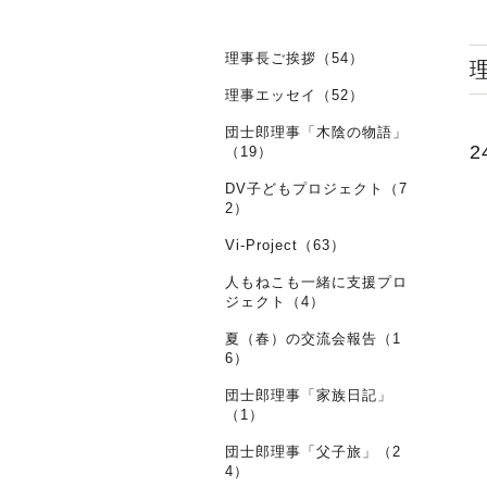
理事長ご挨拶（54）
理事エッセイ（52）
団士郎理事「木陰の物語」
（19）
DV子どもプロジェクト（7
2）
Vi-Project（63）
人もねこも一緒に支援プロ
ジェクト（4）
夏（春）の交流会報告（1
6）
団士郎理事「家族日記」
（1）
団士郎理事「父子旅」（2
4）