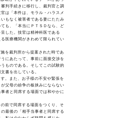
、審判手続きに移行し、裁判官と調
技官は「本件は、モラル・ハラスメ
らいもなく被害者である妻にたたみ
いても、「本当にＰＴＳＤなら、ど
を呈した。技官は精神科医である
える医療機関がきわめて限られてい
実施を裁判所から提案された時であ
行うにあたって、事前に面接交渉を
いうものである。そしてこの試験的
明文書を出している。
ます。また、お子様の不安や緊張を
まが父母の紛争の板挟みにならない
当事者と同席する場面では和やかに
もの前で同席する場面をつくり、そ
この最後の「相手当事者と同席する