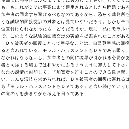
場面では和やかにふるまうように努力して下さい」とくだり
もしもこれがＤＶの事案にまで適用されるとしたら問題であ
加害者の同席すら避けるべきなのであるから。恐らく裁判所
うな試験的面接交渉の対象とは見ていないだろう。しかしモ
位置付けられなかったら、どうだろうか。現に、私はモラル
で、このような試験的面接交渉の実施を提案されたことがあ
ＤＶ被害者の回復にとって重要なことは、自己尊重感の回
ると言われている。モラル・ハラスメントもＤＶである限り
なかればならないし、加害者との間に境界が引かれる必要が
者と同席する場面では和やかにふるまうように努力して下さ
なたの感情は封印して、『加害者を許すことのできる良き親
い。こんな演技を求められれば、ＤＶ被害者の回復は遅れる
も「モラル・ハラスメントもＤＶである」と言い続けていく
の道のりを歩きながら考える日々である。