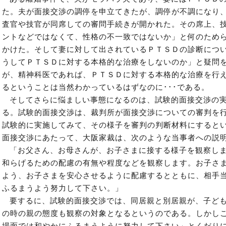
た。夫が面接交渉の調停を申立てきたが、調停が不調になり
査官や技官が同席しての審問手続きが開かれた。その席上、
ントなどではなくて、性格の不一致ではないか」と何のため
かけた。そして妻に対して出されているＰＴＳＤの診断につ
うしてＰＴＳＤに対する本格的な治療をしないのか」と疑問
が、精神科医であれば、ＰＴＳＤに対する本格的な治療を行
るということは当然わかっているはずなのに･･･である。
そしてさらに悩ましい事態になるのは、試験的面接交渉の
る。試験的面接交渉は、裁判所が面接交渉についての審判を
試験的に実施してみて、その様子を審判の判断材料にすると
面接交渉にあたって、大阪家裁は、次のような当事者への説
「お父さん、お母さんが、お子さまに接する様子を観察し
和らげるための配慮の有無や程度などを観察します。お子さ
よう、お子さまを安心させるように配慮するとともに、相手
ふるまうよう努力して下さい。」
要するに、試験的面接交渉では、同居親と別居親が、子ど
の時の親の態度も観察の対象となるというのである。しかし