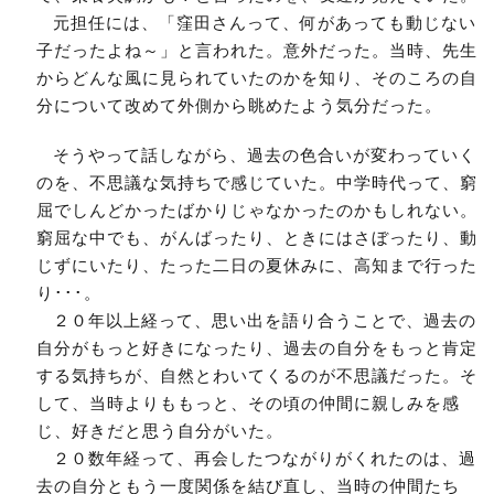
元担任には、「窪田さんって、何があっても動じない
子だったよね～」と言われた。意外だった。当時、先生
からどんな風に見られていたのかを知り、そのころの自
分について改めて外側から眺めたよう気分だった。
そうやって話しながら、過去の色合いが変わっていく
のを、不思議な気持ちで感じていた。中学時代って、窮
屈でしんどかったばかりじゃなかったのかもしれない。
窮屈な中でも、がんばったり、ときにはさぼったり、動
じずにいたり、たった二日の夏休みに、高知まで行った
り･･･。
２０年以上経って、思い出を語り合うことで、過去の
自分がもっと好きになったり、過去の自分をもっと肯定
する気持ちが、自然とわいてくるのが不思議だった。そ
して、当時よりももっと、その頃の仲間に親しみを感
じ、好きだと思う自分がいた。
２０数年経って、再会したつながりがくれたのは、過
去の自分ともう一度関係を結び直し、当時の仲間たち