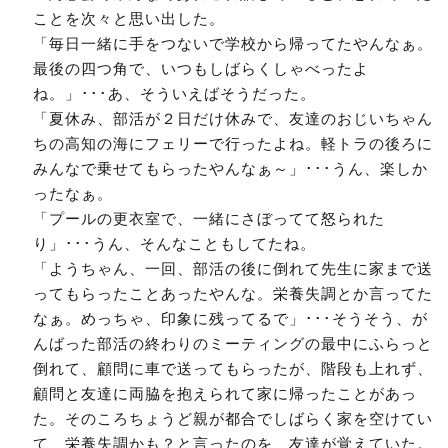
ことを次々と思い出した。
「毎日一緒に手をつないで学校から帰ってたやんなぁ。
最後の四つ角で、いつもしばらくしゃべったよ
ね。」･･･あ、そういえばそうだった。
「夏休み、部活が２日だけ休みで、友達のおじいちゃん
ちの高知の海にフェリーで行ったよね。軽トラの後ろに
みんなで乗せてもらったやんなぁ～」･･･うん、楽しか
ったなぁ。
「プールの更衣室で、一緒にさぼってて怒られた
り」･･･うん、そんなこともしてたね。
「ようちゃん、一回、部活の後に倒れて先生に家まで送
ってもらったことあったやんな。栄養失調とか言ってた
なぁ。めっちゃ、印象に残ってるで」･･･そうそう、が
んばった部活の終わりのミーティングの最中にふらっと
倒れて、顧問に車で送ってもらったが、階段も上れず、
顧問と友達に両脇を抱えられて家に帰ったことがあっ
た。そのころちょうど親が都合でしばらく家を空けてい
て、栄養失調かも？と言ったのを、友達が覚えていた。