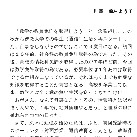
理事 前村よう子
「数学の教員免許を取得しよう」と一念発起し、この
秋から佛教大学での学生（通信）生活を再スタートし
た。仕事をしながらの学びはこれで３度目になる。初回
は１８年前、社会科の教員免許取得の為であった。その
後、高校の情報科免許を取得したのが７年ほど前。今回
は数学免許取得の為である。必要単位は１年あれば取得
できる仕組みになっているが、それはあくまでも必要な
知識を取得することが前提となる。高校を卒業して以
来、数学とは全く縁の無い生活を送ってきただけに、
「お母さん、なんて無謀なことするの。情報科とは訳が
違うんやで。１年では絶対無理やと思う」と理系の娘に
呆れられつつの日々だ。
さて、久々に勉強を始めた私は、ふと、初回受講時の
スクーリング（対面授業。通信教育といえども、教職課