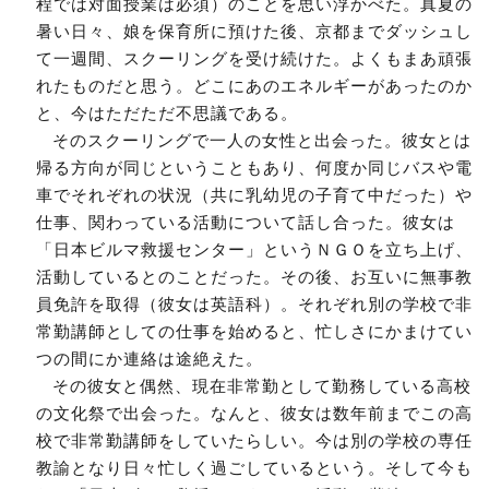
程では対面授業は必須）のことを思い浮かべた。真夏の
暑い日々、娘を保育所に預けた後、京都までダッシュし
て一週間、スクーリングを受け続けた。よくもまあ頑張
れたものだと思う。どこにあのエネルギーがあったのか
と、今はただただ不思議である。
そのスクーリングで一人の女性と出会った。彼女とは
帰る方向が同じということもあり、何度か同じバスや電
車でそれぞれの状況（共に乳幼児の子育て中だった）や
仕事、関わっている活動について話し合った。彼女は
「日本ビルマ救援センター」というＮＧＯを立ち上げ、
活動しているとのことだった。その後、お互いに無事教
員免許を取得（彼女は英語科）。それぞれ別の学校で非
常勤講師としての仕事を始めると、忙しさにかまけてい
つの間にか連絡は途絶えた。
その彼女と偶然、現在非常勤として勤務している高校
の文化祭で出会った。なんと、彼女は数年前までこの高
校で非常勤講師をしていたらしい。今は別の学校の専任
教諭となり日々忙しく過ごしているという。そして今も