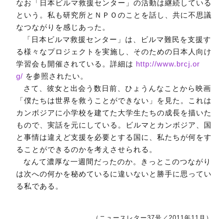
なお「日本ビルマ救援センター」の活動は継続している
という。私も研究所とＮＰＯのことを話し、共に不思議
なつながりを感じあった。
「日本ビルマ救援センター」は、ビルマ難民を支援す
る様々なプロジェクトを実施し、そのための日本人向け
学習会も開催されている。詳細は
http://www.brcj.or
g/
を参照されたい。
さて、彼女と出会う数日前、ひょうんなことから映画
「僕たちは世界を救うことができない」を見た。これは
カンボジアに小学校を建てた大学生たちの成長を描いた
もので、実話を元にしている。ビルマとカンボジア、国
と事情は違えど支援を必要とする国に、私たちが何をす
ることができるのかを考えさせられる。
なんて濃厚な一週間だったのか。きっとこのつながり
は次への何かを秘めているに違いないと勝手に思ってい
る私である。
（ニュースレター37号／2011年11月）