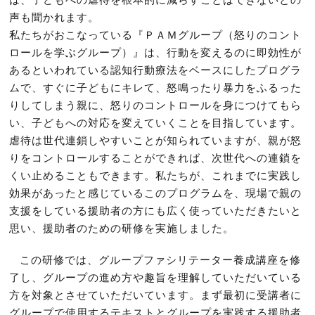
は、子どもへの虐待を根本的に減らすことはできないとの
声も聞かれます。
私たちがおこなっている『ＰＡＭグループ（怒りのコント
ロールを学ぶグループ）』は、行動を変えるのに即効性が
あるといわれている認知行動療法をベースにしたプログラ
ムで、すぐに子どもにキレて、怒鳴ったり暴力をふるった
りしてしまう親に、怒りのコントロールを身につけてもら
い、子どもへの対応を変えていくことを目指しています。
虐待は世代連鎖しやすいことが知られていますが、親が怒
りをコントロールすることができれば、次世代への連鎖を
くい止めることもできます。私たちが、これまでに実践し
効果があったと感じているこのプログラムを、現場で親の
支援をしている援助者の方にも広く使っていただきたいと
思い、援助者のための研修を実施しました。
この研修では、グループファシリテーター養成講座を修
了し、グループの進め方や趣旨を理解していただいている
方を対象とさせていただいています。まず最初に受講者に
グループで使用するテキストとグループを実践する援助者