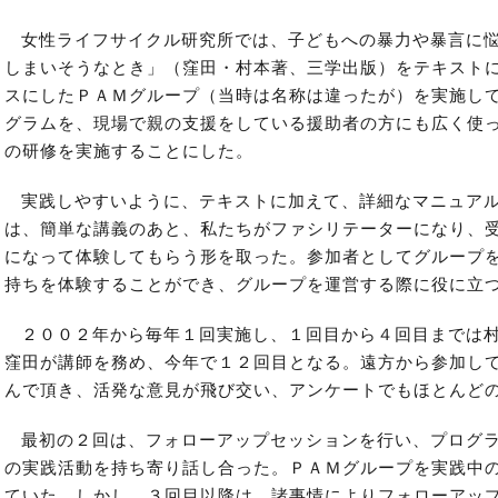
女性ライフサイクル研究所では、子どもへの暴力や暴言に
しまいそうなとき」（窪田・村本著、三学出版）をテキスト
スにしたＰＡＭグループ（当時は名称は違ったが）を実施し
グラムを、現場で親の支援をしている援助者の方にも広く使
の研修を実施することにした。
実践しやすいように、テキストに加えて、詳細なマニュア
は、簡単な講義のあと、私たちがファシリテーターになり、
になって体験してもらう形を取った。参加者としてグループ
持ちを体験することができ、グループを運営する際に役に立
２００２年から毎年１回実施し、１回目から４回目までは
窪田が講師を務め、今年で１２回目となる。遠方から参加し
んで頂き、活発な意見が飛び交い、アンケートでもほとんど
最初の２回は、フォローアップセッションを行い、プログ
の実践活動を持ち寄り話し合った。ＰＡＭグループを実践中
ていた。しかし、３回目以降は、諸事情によりフォローアッ