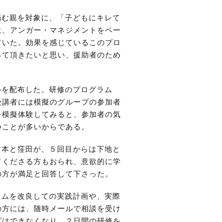
悩む親を対象に、「子どもにキレて
に、アンガー・マネジメントをベー
ていた。効果を感じているこのプロ
って頂きたいと思い、援助者のため
ルを配布した。研修のプログラム
受講者には模擬のグループの参加者
を模擬体験してみると、参加者の気
つことが多いからである。
村本と窪田が、５回目からは下地と
てくださる方もおられ、意欲的に学
の方が満足と回答して下さった。
ラムを改良しての実践計画や、実際
の方には、随時メールで相談を受け
プはできなくなり、２日間の研修を