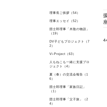
理事長ご挨拶（54）
理事エッセイ（52）
団士郎理事「木陰の物語」
（19）
4
DV子どもプロジェクト（7
2）
Vi-Project（63）
人もねこも一緒に支援プロ
ジェクト（4）
夏（春）の交流会報告（1
6）
団士郎理事「家族日記」
（1）
団士郎理事「父子旅」（2
4）