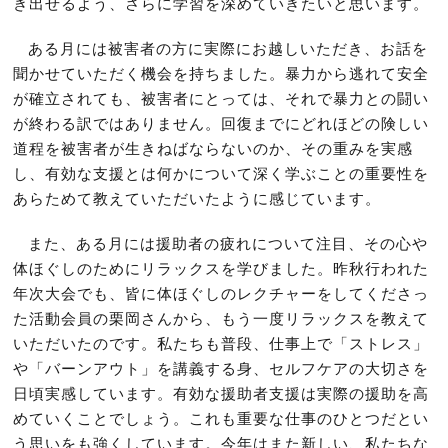
き出せるよう、さらに学習を深めていきたいと思います。
ある月には被害者の方に実際にお越しいただき、お話を
聞かせていただく機会を持ちました。暴力から逃れて安全
が確立されても、被害者にとっては、それで暴力との闘い
が終わる訳ではありません。回復までにどれほどの険しい
道程を被害者が生きねばならないのか、その重みを実感
し、有効な支援とは何かについて深く学ぶことの重要性を
あらためて教えていただいたように感じています。
また、ある月には援助者の疲れについて注目、その心や
体ほぐしのためにリラックスを学びました。昨秋行われた
年次大会でも、皆に体ほぐしのレクチャーをしてくださっ
た活動会員の栗岡さんから、もう一度リラックスを教えて
いただいたのです。私たちも普段、仕事上で「ストレス」
や「バーンアウト」を講義する身、セルフケアの大切さを
日頃実感しています。有効な援助者支援は実際の援助を高
めていくことでしょう。これも重要な仕事のひとつだとい
う思いをも強くしています。今年はまた新しい、私たちな