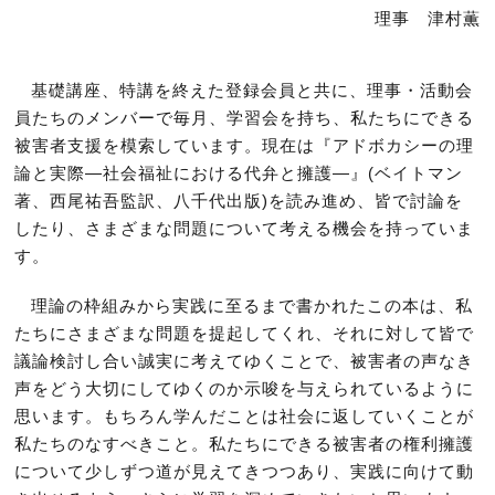
理事 津村薫
基礎講座、特講を終えた登録会員と共に、理事・活動会
員たちのメンバーで毎月、学習会を持ち、私たちにできる
被害者支援を模索しています。現在は『アドボカシーの理
論と実際―社会福祉における代弁と擁護―』(ベイトマン
著、西尾祐吾監訳、八千代出版)を読み進め、皆で討論を
したり、さまざまな問題について考える機会を持っていま
す。
理論の枠組みから実践に至るまで書かれたこの本は、私
たちにさまざまな問題を提起してくれ、それに対して皆で
議論検討し合い誠実に考えてゆくことで、被害者の声なき
声をどう大切にしてゆくのか示唆を与えられているように
思います。もちろん学んだことは社会に返していくことが
私たちのなすべきこと。私たちにできる被害者の権利擁護
について少しずつ道が見えてきつつあり、実践に向けて動