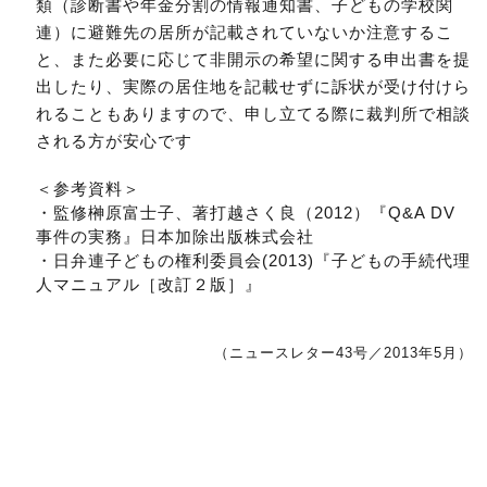
類（診断書や年金分割の情報通知書、子どもの学校関
連）に避難先の居所が記載されていないか注意するこ
と、また必要に応じて非開示の希望に関する申出書を提
出したり、実際の居住地を記載せずに訴状が受け付けら
れることもありますので、申し立てる際に裁判所で相談
される方が安心です
＜参考資料＞
・監修榊原富士子、著打越さく良（2012）『Q&A DV
事件の実務』日本加除出版株式会社
・日弁連子どもの権利委員会(2013)『子どもの手続代理
人マニュアル［改訂２版］』
（ニュースレター43号／2013年5月）