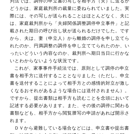
判法では、調停の申立書の写しを相手方（夫）に送るか
どうかは、家庭裁判所の裁量に委ねられていました。実
際には、その写しが送られることはほとんどなく、夫に
は、家庭裁判所から「夫婦関係調整調停申立事件」と記
載された期日の呼び出し状が送られるだけでした。です
から、夫は、妻（申立人）から離婚の調停を申し立てら
れたのか、円満調整の調停を申し立ててられたのか、い
ったいどういう内容なのか、裁判所へ期日当日に行かな
いとわからないような状況です。
これが、家事事件手続法では、原則として調停の申立
書を相手方に送付することとなりました（ただし、申立
書を送付することによって相手方との感情的対立が激し
くなるおそれがあるような場合には送付されません）。
ですから、提出書類は相手方も読むことを念頭において
記述する必要があります。また、その後の調停に関わる
書類なども、相手方から閲覧謄写の申請があれば開示さ
れます。
ＤＶから避難している場合などには、申立書や提出書