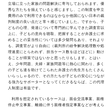
立場に立った家族の問題解決に寄与しておられます。優
秀な方たちを揃えていると感じますし、この制度を申立
費用のみで利用できるのはなかなか他国にない日本の裁
判制度の良い点だと常々感じていました。ですから、子
どもの心理、発達について専門的に学んできた調査官以
上に、子どもの意向を聴取、把握することが弁護士に求
めることの妥当性については多少疑問もあり、それより
も、調査官がより自由に（裁判所の紛争解決処理数や処
理速度にとらわれず、担当ケース数をほどほどに）動け
ることが得策ではないかと思ったりもします。とはい
え、少年問題、夫婦・家族問題等に熱心に関わり、多く
の子ども達を助けてこられた弁護士の先生方もたくさん
いらっしゃるので、その方たちが子どもの安心につなが
る強力なサポーターとなってくださるならば、この代理
人制度は有益です。
利用を想定されているケースは、面会交流事案、親権
停止申立事案、離婚に伴う親権者指定事案などが考えら