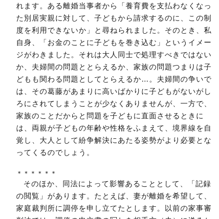
れます。ある離婚当事者から「養育費を支払わなくなっ
た別居実親に対して、子どもから請求するのに、この制
度を利用できないか」と尋ねられました。そのとき、私
自身、「お金のことに子どもを巻き込む」というイメー
ジがわきました。それは大人同士で処理すべきではない
か、夫婦間の問題ととらえるか、家族の問題つまりは子
どもも関わる問題としてとらえるか…。夫婦間の争いで
は、その葛藤があまりに高いばかりに子どもがないがし
ろにされてしまうことが少なくありませんが、一方で、
家族のことだからと問題を子どもに直面させるときに
は、両親が子どもの年齢や性格をふまえて、境界線を自
覚し、大人として紛争解決にあたる姿勢がより必要とな
ってくるのでしょう。
＊＊＊＊＊＊
そのほか、同法によって影響あることとして、「記録
の閲覧」があります。たとえば、妻が離婚を希望して、
家庭裁判所に調停を申し立てたとします。以前の家事審