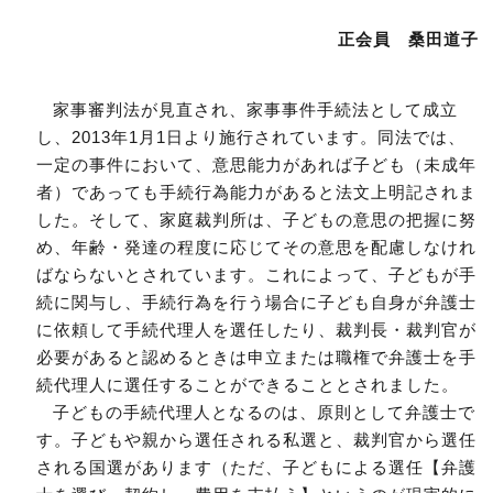
正会員 桑田道子
家事審判法が見直され、家事事件手続法として成立
し、2013年1月1日より施行されています。同法では、
一定の事件において、意思能力があれば子ども（未成年
者）であっても手続行為能力があると法文上明記されま
した。そして、家庭裁判所は、子どもの意思の把握に努
め、年齢・発達の程度に応じてその意思を配慮しなけれ
ばならないとされています。これによって、子どもが手
続に関与し、手続行為を行う場合に子ども自身が弁護士
に依頼して手続代理人を選任したり、裁判長・裁判官が
必要があると認めるときは申立または職権で弁護士を手
続代理人に選任することができることとされました。
子どもの手続代理人となるのは、原則として弁護士で
す。子どもや親から選任される私選と、裁判官から選任
される国選があります（ただ、子どもによる選任【弁護