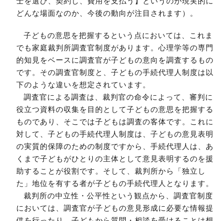
士を選び、契約し、費用を支払う】というのが現実的に
どんな場面なのか、今後の動向が注目されます）。
子どもの意思を把握するという点においては、これま
でも家庭裁判所調査官制度があります。心理学等の専門
的知見をベースに調査官が子どもの意向を調査するもの
です。その調査官制度と、子どもの手続代理人制度は以
下のような違いを想定されています。
調査官による調査は、裁判官の命令によって、審判に
役立つ資料の収集を目的として子どもの意思を把握する
ものであり、そこでは子どもは調査の客体です。これに
対して、子どもの手続代理人制度は、子どもの意見表明
の実質的保障のための制度ですから、手続代理人は、あ
くまで子どもがひとりの主体として意見表明するのを援
助することが役割です。そして、裁判所から「独立し
た」地位を有する者が子どもの手続代理人となります。
裁判所の中立性・公平性という観点から、調査官制度
においては、調査官が子どもの意見形成に必要な情報提
供を行ったり、子どもから質問・相談を受けることは想