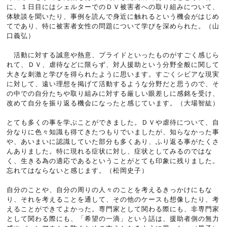
に、１日目にはシェルターでのＤＶ被害者への取り組みについて、
体験談を聞いたり、事例を読んで身近に触れるという機会がはじめ
てであり、特に被害者女性の問題について学びを深められた。（山
口義弘）
活動に対する誠意や熱意、プライドといったものがすごく感じら
れて、ＤＶ、虐待などに限らず、対人援助という分野全般に関して
大きな刺激と学びを得られたように思います。すごくシビアな現実
に対して、遠い理想を掲げて活動するような分野だと思うので、そ
の中での自分たちや取り組みに対する厳しい眼差しに感銘を受け、
改めて自分を振り返る機会になったと感じています。（大場智紘）
とても多くの事を学ぶことができました。ＤＶや虐待について、自
分なりに色々知識も得てきたつもりでいましたが、知らなかった事
や、あいまいに認識していた部分も多くあり、ふり返る事がたくさ
んありました。特に現れる症状に対し、症状としてみるのではな
く、生きる為の適応であるということがとても印象に残りました。
忘れてはならないと感じます。（松岡史子）
自分のことや、自分の周りの人々のことを考えるきっかけにもな
り、それを考えることを通して、その他のケースも想像したり、考
えることができてよかった。専門家として関わる際にも、非専門家
として関わる際にも、「希望の一滴」という話は、援助者側の無力