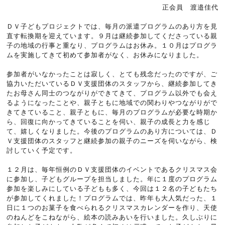
正会員 渡邉佳代
ＤＶ子どもプロジェクトでは、毎月の派遣プログラムのあり方を見
直す転換期を迎えています。９月は継続参加してくださっている親
子の地域の行事と重なり、プログラムはお休み。１０月はプログラ
ムを実施してきて初めて参加者がなく、お休みになりました。
参加者がいなかったことは寂しく、とても残念だったのですが、ご
協力いただいているＤＶ支援団体のスタッフから、継続参加してき
たお母さん同士のつながりができてきて、プログラム以外でも会え
るようになったことや、親子ともに地域での関わりやつながりがで
きてきていること、親子ともに、毎月のプログラムが必要な時期か
ら、回復に向かってきていることを伺い、親子の成長と力を感じ
て、嬉しくなりました。今後のプログラムのあり方については、Ｄ
Ｖ支援団体のスタッフと継続参加の親子のニーズを伺いながら、検
討していく予定です。
１２月は、毎年恒例のＤＶ支援団体のイベントであるクリスマス会
に参加し、子どもグループを担当しました。年に１度のプログラム
参加を楽しみにしている子どもも多く、今回は１２名の子どもたち
が参加してくれました！プログラムでは、昨年も大人気だった、１
日に１つのお菓子を食べられるクリスマスカレンダーを作り、天使
のねんどをこねながら、絵本の読みあいを行いました。久しぶりに