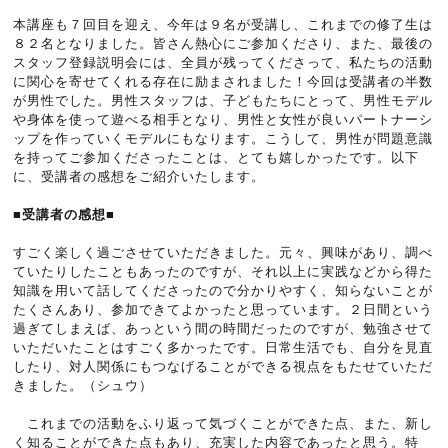
本講座も７回目を迎え、今年は９名が受講し、これまでの修了生は
８２名となりました。皆さん熱心にご参加くださり、また、最後の
スタッフ登録説明会には、全員が残ってくださって、私たちの活動
に関心を寄せてくれる存在に励まされました！今回は受講者の半数
が男性でした。男性スタッフは、子どもたちにとって、男性モデル
や身体を使って遊べる相手となり、男性と女性が良いパートナーシ
ップを作っていくモデルにもなります。こうして、男性が問題意識
を持ってご参加くださったことは、とても嬉しかったです。以下
に、受講者の感想をご紹介いたします。
■受講者の感想■
すごく楽しく過ごさせていただきました。元々、興味があり、調べ
ていたりしたこともあったのですが、それ以上に実践などから得た
知識を用いて話してくださったので分かりやすく、知らないことが
たくさんあり、参加できてよかったと思っています。２日間という
過ぎてしまえば、あっという間の時間だったのですが、勉強させて
いただいたことはすごく多かったです。日常生活でも、自分を見直
したり、対人関係にもつなげることができる視点をもたせていただ
きました。（シュウ）
これまでの活動をふり返って気づくことができた点、また、新し
く知ることができた点もあり、充実した内容であったと思う。特