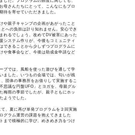
ました。プログラムの頻度に関しても、
お母さんたちにとって、こんなにもプロ
期待を寄せていただきました。
けや親子キャンプの企画があがったこと
ことへの負担は計り知れません。安心でき
まれるでしょう。改めてDV被害にあった
援システム作りが、今後もコミュニティ
はできることから少しずつプログラムに
けや食事会など、今後は助成金申請など
ープでは、風船を使った遊びを通して学
いました。いつもの会場では、匂いが残
り、団体の事務所をお借りして実施するこ
不思議な円盤UFO」とヨガを、母親グル
た梅雨の季節でしたが、親子ともにホッ
たようでした。
にて、夏に再び単発プログラムを２回実施
ログラム運営の課題を抱えてきました
トまで積極的に学び、めきめき力をつけ