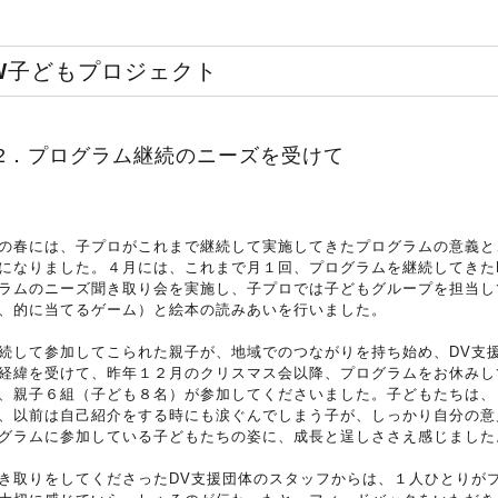
DV子どもプロジェクト
32．プログラム継続のニーズを受けて
の春には、子プロがこれまで継続して実施してきたプログラムの意義と
になりました。４月には、これまで月１回、プログラムを継続してきた
ラムのニーズ聞き取り会を実施し、子プロでは子どもグループを担当し
、的に当てるゲーム）と絵本の読みあいを行いました。
続して参加してこられた親子が、地域でのつながりを持ち始め、DV支
経緯を受けて、昨年１２月のクリスマス会以降、プログラムをお休みし
、親子６組（子ども８名）が参加してくださいました。子どもたちは、
、以前は自己紹介をする時にも涙ぐんでしまう子が、しっかり自分の意
グラムに参加している子どもたちの姿に、成長と逞しささえ感じました
き取りをしてくださったDV支援団体のスタッフからは、１人ひとりが