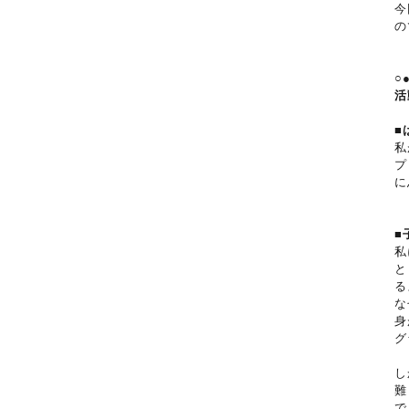
今
の
○
活
■
私
プ
に
■
私
と
る
な
身
グ
し
難
で