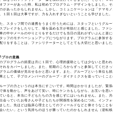
オファーがあった時、私は初めてプログラム・デザインをしました。そ
のがあったかもしれません。しかし、コミュニケーションは「ナマモノ
、１回１回は大事ですが、力を入れすぎないということも学びました。
た、スタッフ間での連携をうまく行うためには、スタッフというグルー
スブレイクをしたりして、場を温める方が有効だと感じました。ファシ
車の中やメールのやりとりをするだけでも当日の流れがずいぶんと楽に
タッフのモチベーションアップにつながります。プログラムに参加する
配りをすることは、ファシリテーターとしてとても大切だと思いました
子プロの意義
のプログラムの頻度は月に１回で、心理的援助としては少ないと思われ
それをカバーしました。また、初期のころからずっと参加してくださっ
グラムの価値が見出せるかと思います。また、グループという単位も頻
果として、子プロメンバーのグループ・ダイナミクスを追っていくこと
ループの力というのは本当にすごいです。時間はかかりましたが、緊張
で体を動かし、声をあげて笑い、時にケンカもしながら、お互いを思い
ていると、本当に子どもたちの力を感じずにはいられません。また、月
出会っていたお母さんや子どもたちが関係性を深めるにつれ、インフォ
ました。先ほどは臨床心理士としてのフィールドなどと偉そうなことを
会いたい」という気持ちのほうが勝っていたのかもしれません（逆転移