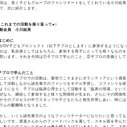
回は、長く子どもグループのファシリテートをしてくれている小川絵美
で、次に紹介します。
●これまでの活動を振り返って●○
動会員 小川絵美
はじめに
がDV子どもプロジェクト（以下子プロとします）に参加するようにな
ロは、私自身としてはもちろん、参加する母子にとっても様々なものを
思います。それを今回は①子プロで学んだこと、②子プロの意義として
子プロで学んだこ
と
にとって子プロでの活動は、最初でこそまさにボランティアという感覚
して活動しながら諸先輩方のファシリをモデル学習し、コファシリを経
ようになり、子プロは臨床心理士として活動する「臨床の現場」という
ぜなら、継続して参加すると様々な関係性が生まれ、さらにその関係性
がそのプロセスの中でスタッフや子どもたちと相互作用しあい、時には
ラムの醍醐味となりました。
かし、いくら諸先輩方のようなファシリテーターになりたいと思っても
しいです。渡邉さんからのフィードバックを通して、スキル面を学んだ
、私なりのファシリテーター像を積み上げていきました。そして、３年