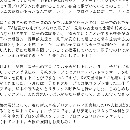
大切に感じていらっしゃるのが伝わったと、フィードバックをいただき
に１回プログラムに参加することが、各自に根づいているとのこと。「
ラムの意義があったなんて嬉しい！」と、プログラムに対して、さらに
母さん方の今後のニーズのなかでも印象的だったのは、親子でのおでか
す。DV被害から逃げて来られた親子が、見知らぬ土地で生活を始める
つながりの中で、親子の体験を広げ、深めていくことができる機会が望
子への継続的・長期的支援と、親子が安心して過ごせる場を提供する支
課題となることを感じました。現在の子プロのスタッフ体制から、まず
り入れ、新たな展開を図っていこうと模索しています。親子でのおでか
い、いずれ実施できたら…と楽しみにしています！
月より、早速、親子へのプログラムを再開しました。５月、子どもグル
リラックス呼吸法を、母親グループではアロマ・ハンドマッサージを行
アロマを使用することができないのですが、DV支援団体のご配慮によ
ができました。６月には、子どもグループでは紙コップを使った工作「
プでは、絵本の読みあいとリラックス呼吸法を行いました。じめじめし
リラックスし、また元気いっぱいからだを動かして、楽しんでくださっ
後の展開として、春に新規単発プログラムを２回実施したDV支援施設
ることが決まっています。子プロでは、より安定したスタッフ体制とプ
、今年度の子プロの若手スタッフは、プログラム企画からファシリテー
くれています。今後の展開をお楽しみに！