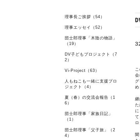
理事長ご挨拶（54）
理事エッセイ（52）
団士郎理事「木陰の物語」
（19）
DV子どもプロジェクト（7
2）
こ
Vi-Project（63）
会
人もねこも一緒に支援プロ
グ
ジェクト（4）
め
夏（春）の交流会報告（1
継
6）
た
に
団士郎理事「家族日記」
て
（1）
ロ
団士郎理事「父子旅」（2
聞
4）