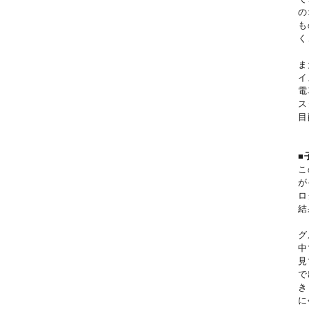
の
も
く
ま
イ
電
ス
目
■
こ
が
ロ
結
グ
中
見
で
き
に