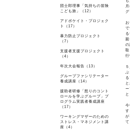
も
団士郎理事「気持ちの冒険
月
こども旅」（12）
グ
アドボケイト・プロジェク
お
ト（17）
で
る
暴力防止プロジェクト
親
（7）
の
取
支援者支援プロジェクト
行
（4）
年次大会報告（13）
５
ぶ
グループファシリテーター
る
養成講座（14）
と
ー
援助者研修「怒りのコント
と
ロールを学ぶグループ」プ
ログラム実践者養成講座
今
（17）
す
が
ワーキングマザーのための
ストレス・マネジメント講
て
座（4）