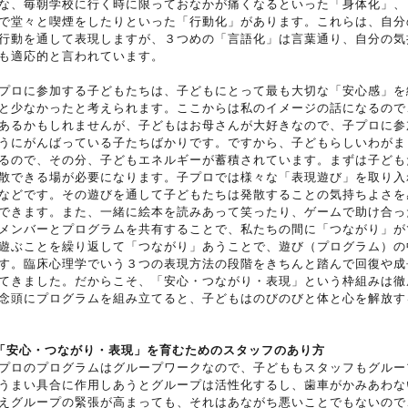
な、毎朝学校に行く時に限っておなかが痛くなるといった「身体化」、
で堂々と喫煙をしたりといった「行動化」があります。これらは、自分
行動を通して表現しますが、３つめの「言語化」は言葉通り、自分の気
も適応的と言われています。
プロに参加する子どもたちは、子どもにとって最も大切な「安心感」を
と少なかったと考えられます。ここからは私のイメージの話になるので
あるかもしれませんが、子どもはお母さんが大好きなので、子プロに参
うにがんばっている子たちばかりです。ですから、子どもらしいわがま
るので、その分、子どもエネルギーが蓄積されています。まずは子ども
散できる場が必要になります。子プロでは様々な「表現遊び」を取り入
などです。その遊びを通して子どもたちは発散することの気持ちよさを
できます。また、一緒に絵本を読みあって笑ったり、ゲームで助け合っ
メンバーとプログラムを共有することで、私たちの間に「つながり」が
遊ぶことを繰り返して「つながり」あうことで、遊び（プログラム）の
す。臨床心理学でいう３つの表現方法の段階をきちんと踏んで回復や成
てきました。だからこそ、「安心・つながり・表現」という枠組みは徹
念頭にプログラムを組み立てると、子どもはのびのびと体と心を解放す
「安心・つながり・表現」を育むためのスタッフのあり方
プロのプログラムはグループワークなので、子どももスタッフもグルー
うまい具合に作用しあうとグループは活性化するし、歯車がかみあわな
えグループの緊張が高まっても、それはあながち悪いことでもないので