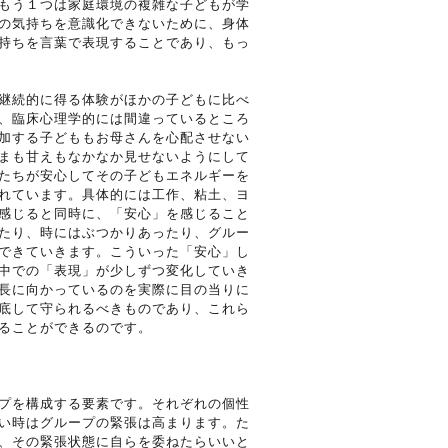
もう１つは家庭環境の複雑な子どもが学
の気持ちを意識化できないために、身体
持ちを言葉で表現することであり、もっ
継続的に得る体験がほかの子どもに比べ
、臨床心理学的には間違っているところ
加する子どももお母さんを心配させない
まも甘えもなかなか見せないようにして
たちが安心してその子どもエネルギーを
れています。具体的には工作、粘土、ヨ
感じると同時に、「安心」を感じること
たり、時にはぶつかりあったり、グルー
できていきます。こういった「安心」し
中での「表現」が少しずつ変化していき
長に向かっているのを実際に目の当りに
底して守られるべきものであり、これら
ることができるのです。
プを構成する要素です。それぞれの個性
い時はグループの緊張は高まります。た
、その緊張状態に自らを委ねたらいいと