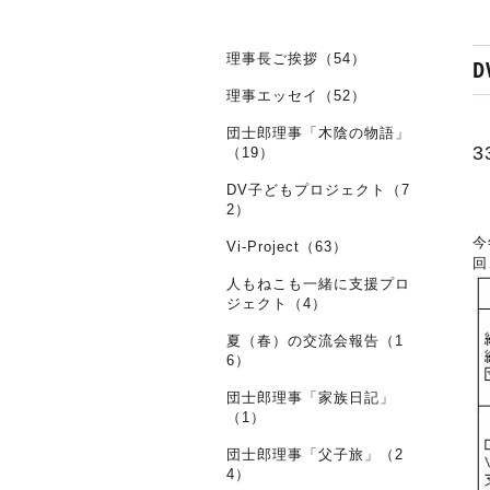
理事長ご挨拶（54）
理事エッセイ（52）
団士郎理事「木陰の物語」
（19）
DV子どもプロジェクト（7
2）
今
Vi-Project（63）
回
人もねこも一緒に支援プロ
ジェクト（4）
夏（春）の交流会報告（1
6）
団士郎理事「家族日記」
（1）
団士郎理事「父子旅」（2
4）