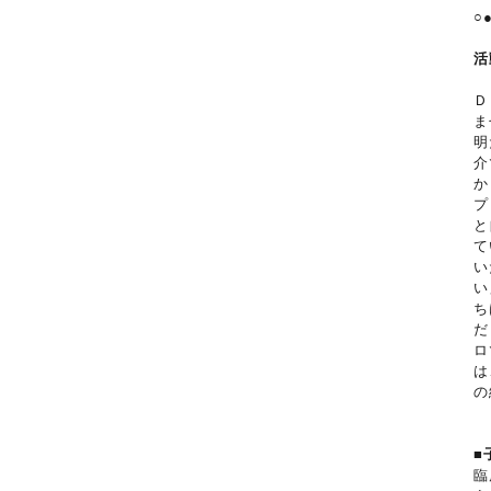
○
活
Ｄ
ま
明
介
か
プ
と
て
い
い
ち
だ
ロ
は
の
■
臨