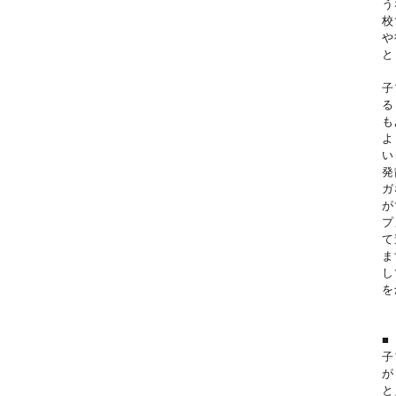
う
校
や
と
子
る
も
よ
い
発
ガ
が
プ
て
ま
し
を
■
子
が
と