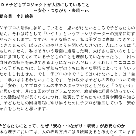
●ＤＶ子どもプロジェクトが大切にしていること
～安心・つながり・表現～●○
動会員 小川絵美
Ｖ子プロの活動に参加していると、思いがけないところで子どもたちの
せん。それは時として「いや！」というファシリテーターの提案に対す
だったりします。ですが、そんな時こそ、私は子プロに参加してきてよ
できませんが、ぱっとそのやりとりを聞いただけでは、人によっては「
もしれません。私はそういう場面に遭遇した時、大げさな言い方かもし
ロに参加してくれている子どものことを理解していなかったら、「困っ
自分の気持ちを表現できるようになったんだね」とうれしくてニコニコ
いる子どもたちは、知らず知らずのうちに色々な事情によってそういっ
たかもしれません。でも、子プロの中で「してはいけないこと」は「自
」「暴力はふるわない」ことです。それ以外は子どもの表現について概
は「安心」してプログラムの中でスタッフやおともだちと「つながり」
と思います。月に１回のプログラムなので、縦断的に経過を追っていく
での活動期間が長くなるにつれ、確実に子どもたちの成長や回復を知る
、子どもたちの回復過程に寄り添うために子プロが徹底している「安心
紹介をしたいと思います。
子どもたちにとって、なぜ「安心・つながり・表現」が必要なのか
床心理学においては、人の表現方法には３段階あると考えられています