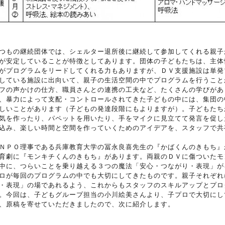
つもの継続団体では、シェルター退所後に継続して参加してくれる親子
が安定していることが特徴としてあります。団体の子どもたちは、主体
がプログラムをリードしてくれる力もありますが、ＤＶ支援施設は単発
している施設に出向いて、親子の生活空間の中でプログラムを行うこと
フの声かけの仕方、職員さんとの連携の工夫など、たくさんの学びがあ
、暴力によって支配・コントロールされてきた子どもの中には、集団の
しいことがあります（子どもの発達段階にもよりますが）。子どもたち
気を作ったり、パペットを用いたり、手をマイクに見立てて発言を促し
込み、楽しい時間と空間を作っていくためのアイデアを、スタッフで共
ＮＰＯ理事である兵庫教育大学の冨永良喜先生の『かばくんのきもち』
育劇に『モンキチくんのきもち』があります。両親のＤＶに傷ついたモ
中に、つらいことを乗り越える３つの魔法「安心・つながり・表現」が
ロが毎回のプログラムの中でも大切にしてきたものです。親子それぞれ
・表現」の場であれるよう、これからもスタッフのスキルアップとプロ
。今回は、子どもグループ担当の小川絵美さんより、子プロで大切にし
、原稿を寄せていただきましたので、次に紹介します。