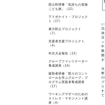
団士郎理事「気持ちの冒険
こども旅」（12）
アドボケイト・プロジェク
ト（17）
い
活
暴力防止プロジェクト
身
（7）
活
支援者支援プロジェクト
ッ
（4）
中
難
年次大会報告（13）
囲
き
グループファシリテーター
養成講座（14）
当
教
援助者研修「怒りのコント
の
ロールを学ぶグループ」プ
ログラム実践者養成講座
プ
（17）
り
す
ワーキングマザーのための
て
ストレス・マネジメント講
座（4）