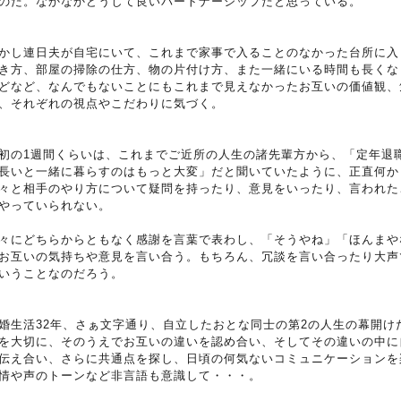
のだ。なかなかどうして良いパートナーシップだと思っている。
かし連日夫が自宅にいて、これまで家事で入ることのなかった台所に入
き方、部屋の掃除の仕方、物の片付け方、また一緒にいる時間も長くな
どなど、なんでもないことにもこれまで見えなかったお互いの価値観、
、それぞれの視点やこだわりに気づく。
初の1週間くらいは、これまでご近所の人生の諸先輩方から、「定年退
長いと一緒に暮らすのはもっと大変」だと聞いていたように、正直何か
々と相手のやり方について疑問を持ったり、意見をいったり、言われた
やっていられない。
々にどちらからともなく感謝を言葉で表わし、「そうやね」「ほんまや
お互いの気持ちや意見を言い合う。もちろん、冗談を言い合ったり大声
いうことなのだろう。
婚生活32年、さぁ文字通り、自立したおとな同士の第2の人生の幕開
を大切に、そのうえでお互いの違いを認め合い、そしてその違いの中に
伝え合い、さらに共通点を探し、日頃の何気ないコミュニケーションを
情や声のトーンなど非言語も意識して・・・。