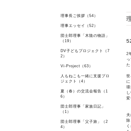
理事長ご挨拶（54）
理事エッセイ（52）
団士郎理事「木陰の物語」
（19）
DV子どもプロジェクト（7
2
2）
っ
た
Vi-Project（63）
人もねこも一緒に支援プロ
世
ジェクト（4）
に
環
夏（春）の交流会報告（1
し
6）
変
団士郎理事「家族日記」
（1）
夫
除
団士郎理事「父子旅」（2
く
4）