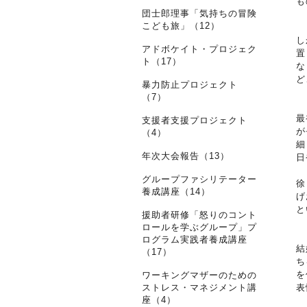
も
団士郎理事「気持ちの冒険
こども旅」（12）
し
アドボケイト・プロジェク
置
ト（17）
な
ど
暴力防止プロジェクト
（7）
最
支援者支援プロジェクト
が
（4）
細
年次大会報告（13）
日
グループファシリテーター
徐
養成講座（14）
げ
と
援助者研修「怒りのコント
ロールを学ぶグループ」プ
ログラム実践者養成講座
結
（17）
ち
を
ワーキングマザーのための
ストレス・マネジメント講
表
座（4）