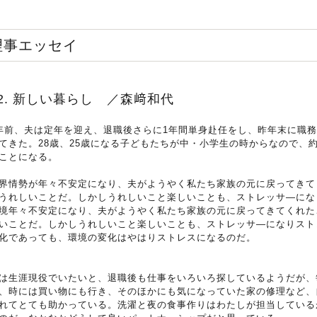
理事エッセイ
52. 新しい暮らし ／森﨑和代
年前、夫は定年を迎え、退職後さらに1年間単身赴任をし、昨年末に職
てきた。28歳、25歳になる子どもたちが中・小学生の時からなので、
ことになる。
界情勢が年々不安定になり、夫がようやく私たち家族の元に戻ってきて
うれしいことだ。しかしうれしいこと楽しいことも、ストレッサ―にな
境年々不安定になり、夫がようやく私たち家族の元に戻ってきてくれた
いことだ。しかしうれしいこと楽しいことも、ストレッサ―になりスト
化であっても、環境の変化はやはりストレスになるのだ。
は生涯現役でいたいと、退職後も仕事をいろいろ探しているようだが、
、時には買い物にも行き、そのほかにも気になっていた家の修理など、
れてとても助かっている。洗濯と夜の食事作りはわたしが担当している