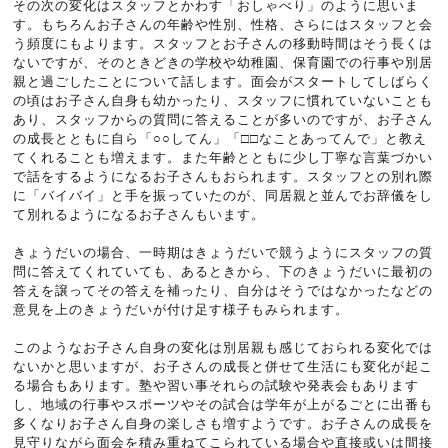
その次の変化はスタッフとかわす「おしゃべり」のように思いま
す。もちろんお子さんの年齢や性別、性格、さらにはスタッフと会
う頻度にもよります。スタッフとお子さんの移動時間はそう長くは
ないですが、そのときどきの学校や幼稚園、保育園での行事や別居
親と過ごしたことについて話します。面会がスタートしてしばらく
の頃はお子さん自身も幼かったり、スタッフに慣れていないことも
あり、スタッフからの質問に答えることが多いのですが、お子さん
の成長とともに自ら「○○してん」「□□なことあってんで」と教え
てくれることも増えます。また年齢とともに少し丁寧な言葉づかい
で話をするようになるお子さんもおられます。スタッフとの別れ際
に「バイバイ」と手を振っていたのが、同居親と並んでお辞儀をし
て別れるようになるお子さんもいます。
きょうだいの場合、一時期はきょうだいで競うようにスタッフの質
問に答えてくれていても、あるときから、下のきょうだいに最初の
答えを譲ってその答えを補ったり、自分はそうではなかったなどの
意見を上のきょうだいが付け足す様子もみられます。
このようなお子さん自身の変化は別居親も感じておられる変化では
ないかと思いますが、お子さんの成長と併せて生活にも変化が起こ
る場合もあります。塾や習い事それらの試験や発表会もあります
し、地域の行事やスポーツやその試合は学年が上がるごとに出番も
多くなりお子さん自身の楽しさも増すようです。お子さんの成長を
見守りながら面会を積み重ねてこられている場合や直接或いは間接