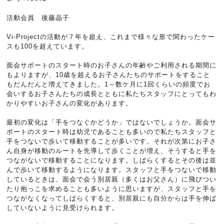
活動会員 後藤晶子
Vi-Projectの活動が７年を超え、これまで様々な形で関わったケー
スも100を超えています。
面会サポートのスタート時のお子さんの年齢やご利用される期間に
もよりますが、10歳を超えるお子さんたちのサポートをすること
もだんだんと増えてきました。1～数ケ月に1回くらいの頻度でお
会いするお子さんたちの成長とともに私たちスタッフにとってもわ
かりやすいお子さんの変化があります。
最初の変化は「手をつなぐかどうか」ではないでしょうか。面会サ
ポートのスタート時は幼児であることも多いので私たちスタッフと
手をつないで歩いて移動することが多いです。それが次第にお子さ
ん自身が移動のルートを先導して歩くことが増え、そうすると手を
つながないで移動することになります。しばらくするとその後は並
んで歩いて移動するようになります。スタッフと手をつないで移動
しているときは、面会で会う別居親（多くはお父さん）に飛びつい
たり抱っこを求めることも多いように思いますが、スタッフと手を
つながなくなってしばらくすると、別居親にも自分からは手を伸ば
していないように見受けられます。