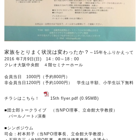
家族をとりまく状況は変わったか？
～15年をふりかえって
2016 年7月9日(日) 14：00～18：00
クレオ大阪中央館
４階セミナーホール
会員当日 1000円（予約800円）
非会員当日1200円（予約1000円） 学生は半額、小学生以下無料
チラシはこちら！
15th flyer.pdf
(0.95MB)
■団士郎トークライブ （当NPO理事、立命館大学教授）
パールノート♪演奏
■シンポジウム
司会：村本邦子（当NPO理事長、立命館大学教授）
・石田文三（当NPO監事、春陽法律事務所・弁護士）